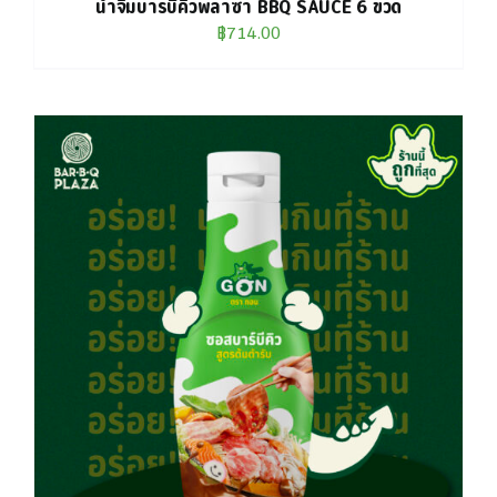
น้ำจิ้มบาร์บีคิวพลาซ่า BBQ SAUCE 6 ขวด
฿
714.00