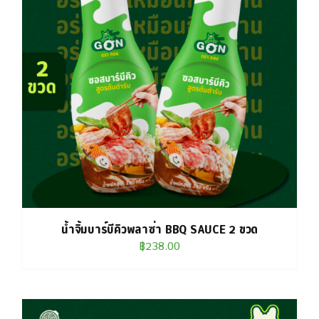
น้ำจิ้มบาร์บีคิวพลาซ่า BBQ SAUCE 2 ขวด
฿
238.00