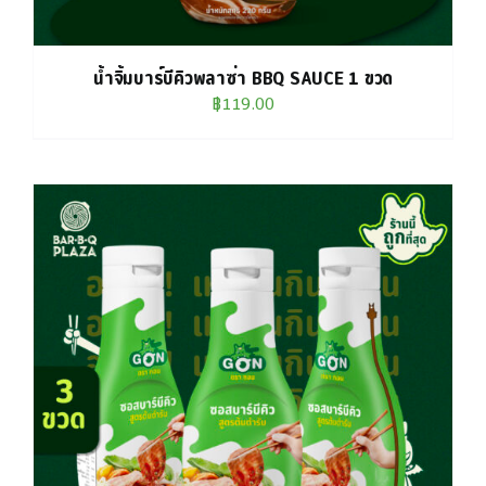
น้ำจิ้มบาร์บีคิวพลาซ่า BBQ SAUCE 1 ขวด
฿
119.00