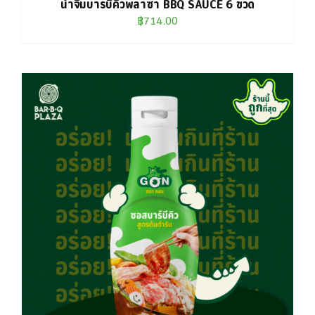
น้ำจิ้มบาร์บีคิวพลาซ่า BBQ SAUCE 6 ขวด
฿
714.00