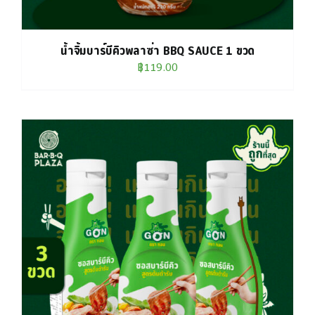
น้ำจิ้มบาร์บีคิวพลาซ่า BBQ SAUCE 1 ขวด
฿
119.00