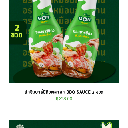
น้ำจิ้มบาร์บีคิวพลาซ่า BBQ SAUCE 2 ขวด
฿
238.00