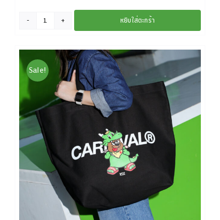
หยิบใส่ตะกร้า
จำนวน
GON
GOLF
BALL
Sale!
-
ลูก
กอล์ฟ
ลาย
GON
&
Friends
ชิ้น