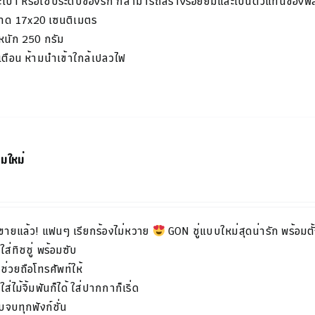
เป๋า
หรือใช้ประดับของรัก
ก็สามารถสร้างรอยยิ้มและเป็นตัวแทนของ
าด
17x20
เซนติเมตร
หนัก
250
กรัม
เตือน
ห้ามนำเข้าใกล้เปลวไฟ
ฉมใหม่
ขายแล้ว! แฟนๆ เรียกร้องไม่หวาย
GON ชู่แบบใหม่สุดน่ารัก พร้อมตั้ง
ใส่ทิชชู่ พร้อมซับ
ช่วยถือโทรศัพท์ให้
ใส่ไม้จิ้มฟันก็ได้ ใส่ปากกาก็เริ่ด
จบทุกฟังก์ชั่น