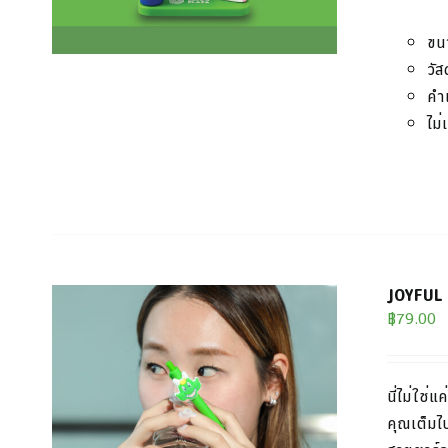
ขน
วัส
คำ
ไม่
JOYFUL P
฿
79.00
นี่ไม่ใช่
คุณเต็ม
ไ