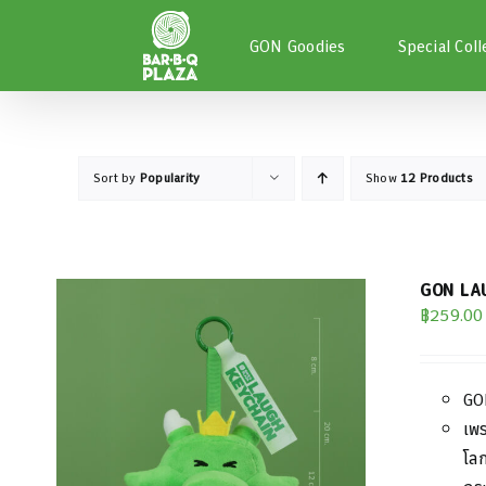
Skip
to
GON Goodies
Special Coll
content
Sort by
Popularity
Show
12 Products
GON LAU
฿
259.00
GO
เพ
โลก