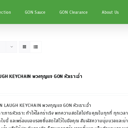
ection
GON Sauce
GON Clearance
About Us
GH KEYCHAIN พวงกุญแจ GON หัวเราะฉ่ำ
N LAUGH KEYCHAIN
พวงกุญแจ
GON
หัวเราะฉ่ำ
ราะการหัวเราะ
ทำให้โลกร่าเริง
พกความสดใสไปกับคุณในทุกที่
ทุกเวล
ใบนี้
และพร้อมมอบรอยยิ้มสดใสไว้ในมือคุณ
สัมผัสความนุ่มนวลและน่