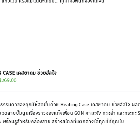
 แก้ว
ไวน์ หรือแม้แต่ตะเกียบ… ทุกที่คือพื้นที่ของแก๊งนี้
 CASE เคสยาดม ช่วยฮีลใจ
Original
Current
฿
269.00
price
price
was:
is:
ันธรรมดาของคุณให้สดชื่นด้วย
Healing Case
เค
ส
ยาดม
ช่วย
ฮีล
ใจ
ผลิ
฿299.00.
฿269.00.
 ลวดลายปั๊ม
นูนเรื่องราวของแก๊งเพื่อน
GON
คามะจัง กะหล่ำ และกระทะ
 พร้อมรูสำหรับคล้อง
สาย สร้างสไตล์ที่แตกต่างได้ทุกที่ที่คุณไป