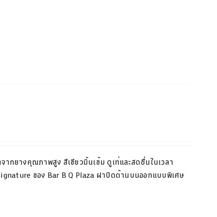
ตจากยางคุณภาพสูง สีเขียว
มิ้น
เข้ม ดูเท่และสดชื่นในเวลา
Signature
ของ
Bar B Q Plaza
ฝาปิดด้านบนออกแบบพิเศษ