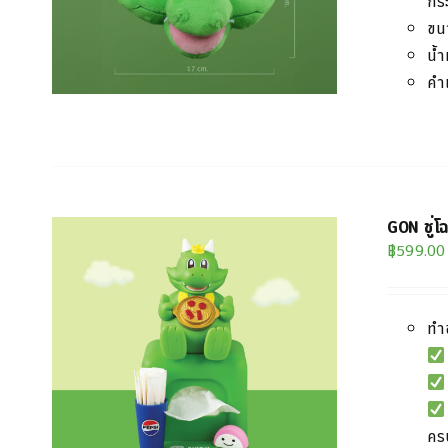
กระ
ขน
น้ำ
คำ
GON ชู่โ
฿
599.00
ทำ
ครบ