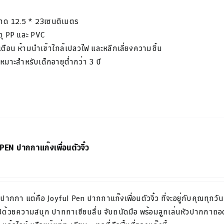
าด
12.5 * 23
เซนติเมตร
ดุ PP และ PVC​
เตือน
ห้ามนำเข้าใกล้เปลวไฟ และหลีกเลี่ยงความชิ้น
เหมาะสำหรับเด็กอายุต่ำกว่า 3 ปี
EN ปากกาแก๊งเพื่อนตัวจิ๋ว
แค่ปากกา แต่คือ
Joyful Pen
ปากกาแก๊งเพื่อน
ตัวจิ๋ว
ที่จะอยู่กับคุณ
ทุกวัน
ปด้วยความสนุก ปากกาเขียนลื่น จับถนัดมือ พร้อมลูกเล่นหัวปากกาถอ