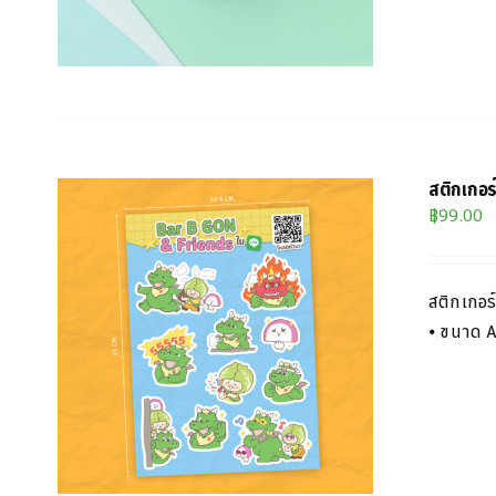
สติกเกอ
฿
99.00
สติกเกอร์
⦁ ขนาด 