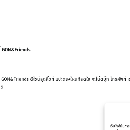
ร์ GON&Friends
 GON&Friends ดีไซน์สุดคิ้วท์ แปะตรงไหนก็สดใส จะโน้ตบุ๊ก โทรศัพท์ 
A5
เว็บไซต์นี้มีกา