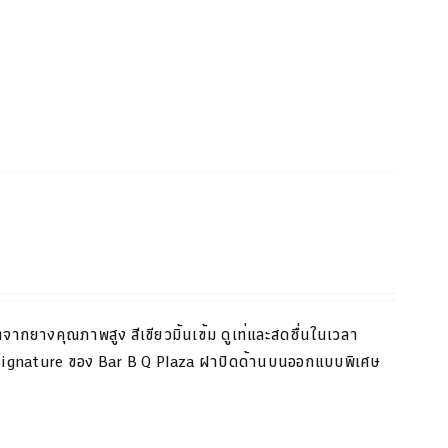
ตจากยางคุณภาพสูง สีเขียว
มิ้น
เข้ม ดูเท่และสดชื่นในเวลา
Signature
ของ
Bar B Q Plaza
ฝาปิดด้านบนออกแบบพิเศษ