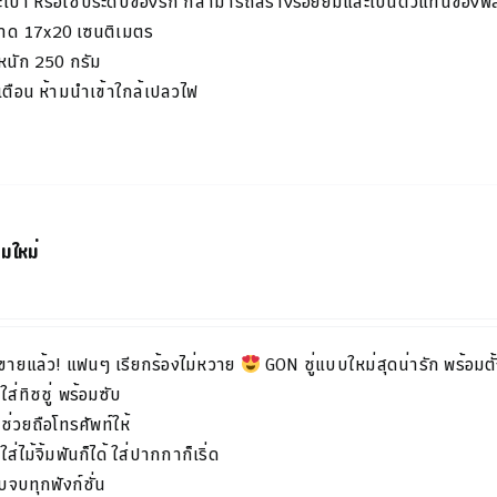
เป๋า
หรือใช้ประดับของรัก
ก็สามารถสร้างรอยยิ้มและเป็นตัวแทนของ
าด
17x20
เซนติเมตร
หนัก
250
กรัม
เตือน
ห้ามนำเข้าใกล้เปลวไฟ
ฉมใหม่
ขายแล้ว! แฟนๆ เรียกร้องไม่หวาย
GON ชู่แบบใหม่สุดน่ารัก พร้อมตั้ง
ใส่ทิชชู่ พร้อมซับ
ช่วยถือโทรศัพท์ให้
ใส่ไม้จิ้มฟันก็ได้ ใส่ปากกาก็เริ่ด
จบทุกฟังก์ชั่น