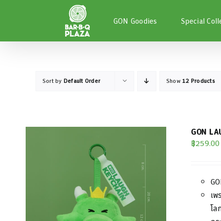
Skip
to
GON Goodies
Special Coll
content
Sort by
Default Order
Show
12 Products
GON LAU
฿
259.00
GO
เพ
โลก