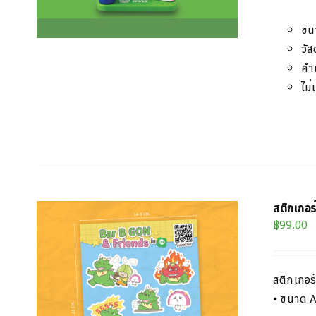
ขน
วัส
คำ
ไม่
สติกเกอ
฿
99.00
สติกเกอร์
⦁ ขนาด 