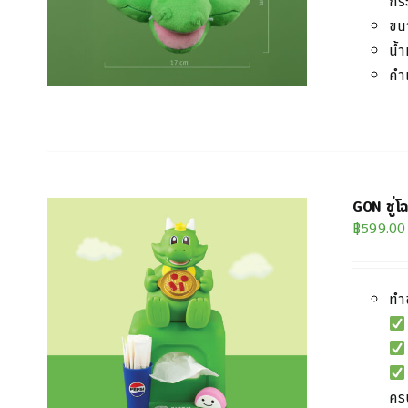
กระ
ขน
น้ำ
คำ
GON ชู่โ
฿
599.00
ทำ
ครบ