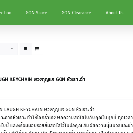
ection
GON Sauce
GON Clearance
About Us
GH KEYCHAIN พวงกุญแจ GON หัวเราะฉ่ำ
N LAUGH KEYCHAIN
พวงกุญแจ
GON
หัวเราะฉ่ำ
ราะการหัวเราะ
ทำให้โลกร่าเริง
พกความสดใสไปกับคุณในทุกที่
ทุกเวล
ใบนี้
และพร้อมมอบรอยยิ้มสดใสไว้ในมือคุณ
สัมผัสความนุ่มนวลและน่