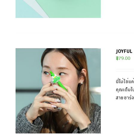
JOYFUL P
฿
79.00
นี่ไม่ใช่
คุณเต็ม
ไ
สายชาร์จ