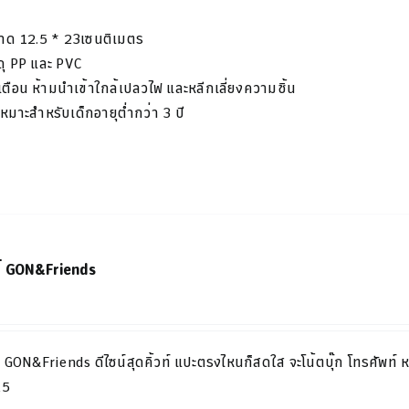
าด
12.5 * 23
เซนติเมตร
ดุ PP และ PVC​
เตือน
ห้ามนำเข้าใกล้เปลวไฟ และหลีกเลี่ยงความชิ้น
เหมาะสำหรับเด็กอายุต่ำกว่า 3 ปี
ร์ GON&Friends
 GON&Friends ดีไซน์สุดคิ้วท์ แปะตรงไหนก็สดใส จะโน้ตบุ๊ก โทรศัพท์ 
A5