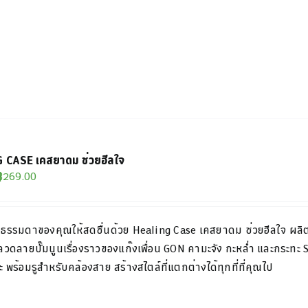
 CASE เคสยาดม ช่วยฮีลใจ
Original
Current
฿
269.00
price
price
was:
is:
ันธรรมดาของคุณให้สดชื่นด้วย
Healing Case
เค
ส
ยาดม
ช่วย
ฮีล
ใจ
ผลิ
฿299.00.
฿269.00.
 ลวดลายปั๊ม
นูนเรื่องราวของแก๊งเพื่อน
GON
คามะจัง กะหล่ำ และกระทะ
 พร้อมรูสำหรับคล้อง
สาย สร้างสไตล์ที่แตกต่างได้ทุกที่ที่คุณไป