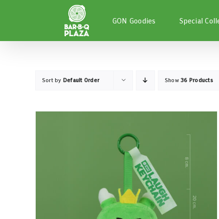
Skip
to
GON Goodies
Special Coll
content
Sort by
Default Order
Show
36 Products
หยิบใส่ตะกร้า
/
DETAILS