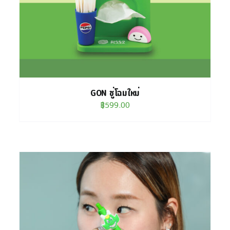
GON ชู่โฉมใหม่
฿
599.00