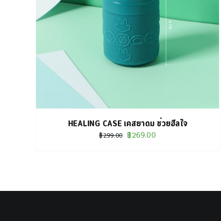
THIS
เลือกรูปแบบ
/
DETAILS
PRODUCT
HAS
MULTIPLE
VARIANTS.
THE
OPTIONS
MAY
HEALING CASE เคสยาดม ช่วยฮีลใจ
BE
Original
Current
฿
269.00
฿
299.00
CHOSEN
price
price
ON
was:
is:
THE
฿299.00.
฿269.00.
PRODUCT
PAGE