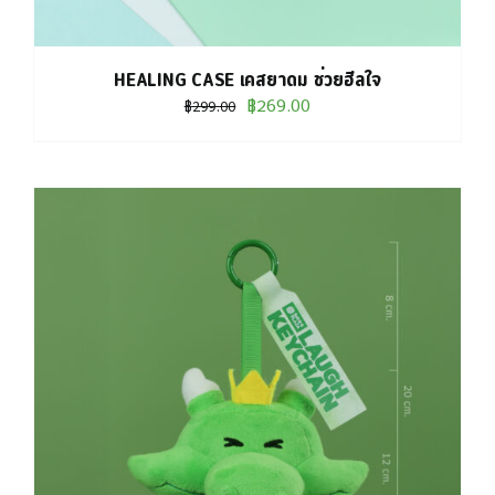
HEALING CASE เคสยาดม ช่วยฮีลใจ
Original
Current
฿
269.00
฿
299.00
price
price
was:
is:
฿299.00.
฿269.00.