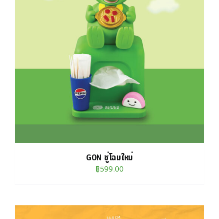
GON ชู่โฉมใหม่
฿
599.00