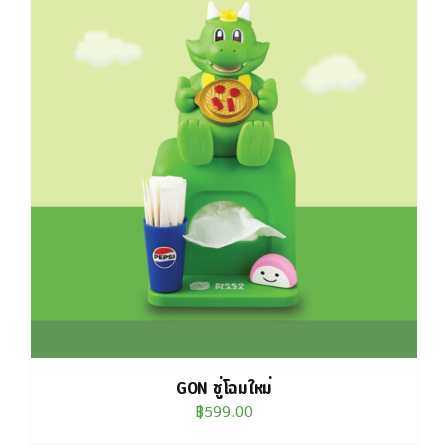
GON ชู่โฉมใหม่
฿
599.00