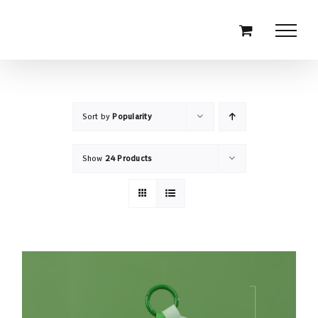
Skip
to
content
Sort by
Popularity
Show
24 Products