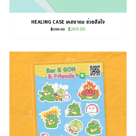
HEALING CASE เคสยาดม ช่วยฮีลใจ
Original
Current
฿
269.00
฿
299.00
price
price
was:
is:
฿299.00.
฿269.00.