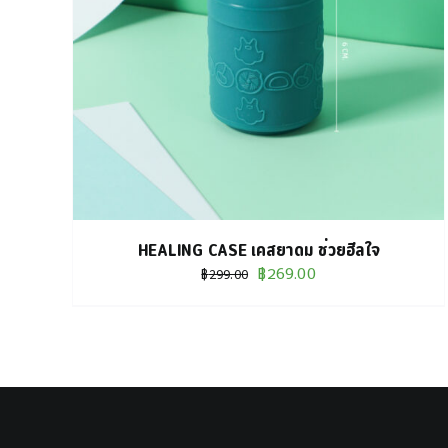
หยิบใส่ตะกร้า
/
DETAILS
HEALING CASE เคสยาดม ช่วยฮีลใจ
Original
Current
฿
269.00
฿
299.00
price
price
was:
is:
฿299.00.
฿269.00.