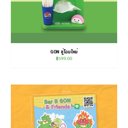
HAS
MULTIPLE
VARIANTS.
THE
OPTIONS
MAY
GON ชู่โฉมใหม่
BE
฿
599.00
CHOSEN
ON
THE
PRODUCT
PAGE