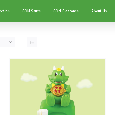
ection
GON Sauce
GON Clearance
About Us
THIS
เลือกรูปแบบ
/
DETAILS
PRODUCT