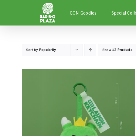
Skip
to
GON Goodies
Special Coll
content
Sort by
Popularity
Show
12 Products
หยิบใส่ตะกร้า
/
DETAILS