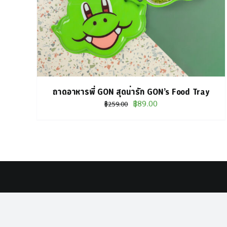
ถาดอาหารพี่ GON สุดน่ารัก GON’s Food Tray
Original
Current
฿
89.00
฿
259.00
price
price
was:
is:
฿259.00.
฿89.00.