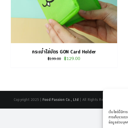
กระเป๋าใส่บัตร GON Card Holder
Original
Current
฿
129.00
฿
199.00
price
price
was:
is:
฿199.00.
฿129.00.
Copyright 2025 |
Food Passion Co., Ltd
| All Rights Reserved
เว็บไซต์นี้มีกา
การเก็บรวบรวม
ข้อมูลส่วนบุคค