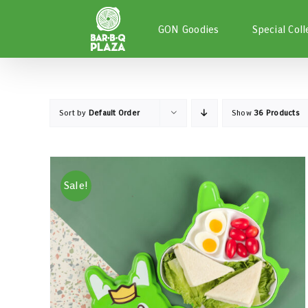
Skip
to
GON Goodies
Special Coll
content
Sort by
Default Order
Show
36 Products
Sale!
หยิบใส่ตะกร้า
/
DETAILS