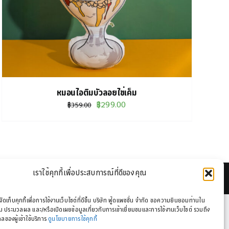
หมอนไอติมบัวลอยไข่เค็ม
Original
Current
฿
299.00
฿
359.00
price
price
was:
is:
฿359.00.
฿299.00.
เราใช้คุกกี้เพื่อประสบการณ์ที่ดีของคุณ
รจัดเก็บคุกกี้เพื่อการใช้งานเว็บไซต์ที่ดีขึ้น บริษัท ฟู้ดแพชชั่น จำกัด ขอความยินยอมท่านใน
 ประมวลผล และ/หรือเปิดเผยข้อมูลเกี่ยวกับการเข้าเยี่ยมชมและการใช้งานเว็บไซต์ รวมถึง
ลของผู้เข้าใช้บริการ
ดูนโยบายการใช้คุกกี้