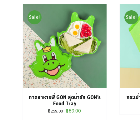
Sale!
Sale!
ILS
หยิบใส่ตะกร้า
/
DETAILS
ถาดอาหารพี่ GON สุดน่ารัก GON’s
กระเป
Food Tray
Original
Current
฿
89.00
฿
259.00
price
price
was:
is:
฿259.00.
฿89.00.