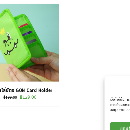
๋าใส่บัตร GON Card Holder
Original
Current
฿
129.00
฿
199.00
เว็บไซต์นี้มีกา
price
price
การเก็บรวบรวม
ข้อมูลส่วนบุคค
was:
is:
฿199.00.
฿129.00.
ยอมร