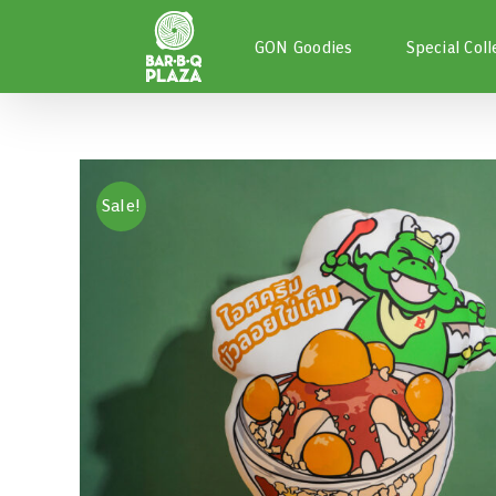
Skip
to
GON Goodies
Special Coll
content
Sale!