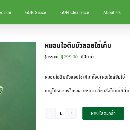
ection
GON Sauce
GON Clearance
About Us
หมอนไอติมบัวลอยไข่เค็ม
Original
Current
฿
299.00
มีสินค้า
฿
359.00
price
price
was:
is:
หมอนไอติมบัวลอยไข่เค็ม ก้อนใหญ่ไซส์จัมโบ้
฿359.00.
฿299.00.
เมนูโปรดของใครหลายๆคน ที่หาซื้อได้แค่ที่นี่เท
หยิบใส่ตะกร้า
จำนวน
หมอน