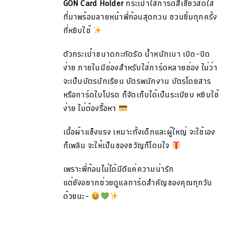
GON Card Holder
กระเป๋าใส่การ์ดสีเขียวสดใส
฿199.00.
฿129.00.
ที่มาพร้อมลายหน้าพี่ก้อนสุดกวน ชวนยิ้มทุกครั้ง
ที่หยิบใช้
ตัวกระเป๋าขนาดกะทัดรัด น้ำหนักเบา เปิด–ปิด
ง่าย ภายในมีช่องสำหรับใส่การ์ดหลายช่อง ไม่ว่า
จะเป็นบัตรนักเรียน บัตรพนักงาน บัตรโดยสาร
หรือการ์ดใบโปรด ก็จัดเก็บได้เป็นระเบียบ หยิบใช้
ง่าย ไม่ต้องรื้อหา
เนื้อผ้าแข็งแรง เหมาะทั้งเด็กและผู้ใหญ่ จะใช้เอง
ก็เพลิน จะให้เป็นของขวัญก็โดนใจ
เพราะพี่ก้อนไม่ได้มีดีแค่ความน่ารัก
แต่ยังอยากช่วยดูแลการ์ดสำคัญของคุณทุกวัน
ด้วยนะ~