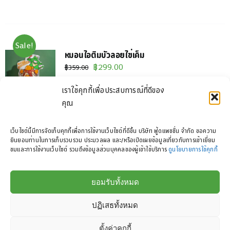
Sale!
หมอนไอติมบัวลอยไข่เค็ม
Original
Current
฿
299.00
฿
359.00
price
price
เราใช้คุกกี้เพื่อประสบการณ์ที่ดีของ
was:
is:
คุณ
หมอนไอติมบัวลอยไข่เค็ม ก้อนใหญ่ไซส์จัมโบ้ เมนู
฿359.00.
฿299.00.
โปรดของใครหลายๆคน ที่หาซื้อได้แค่ที่นี่เท่านั้น
เว็บไซต์นี้มีการจัดเก็บคุกกี้เพื่อการใช้งานเว็บไซต์ที่ดีขึ้น บริษัท ฟู้ดแพชชั่น จำกัด ขอความ
กอดปึ๊บหิวปั๊บ
ยินยอมท่านในการเก็บรวบรวม ประมวลผล และ/หรือเปิดเผยข้อมูลเกี่ยวกับการเข้าเยี่ยม
ชมและการใช้งานเว็บไซต์ รวมถึงข้อมูลส่วนบุคคลของผู้เข้าใช้บริการ
ดูนโยบายการใช้คุกกี้
ยอมรับทั้งหมด
ปฏิเสธทั้งหมด
ตั้งค่าคุกกี้