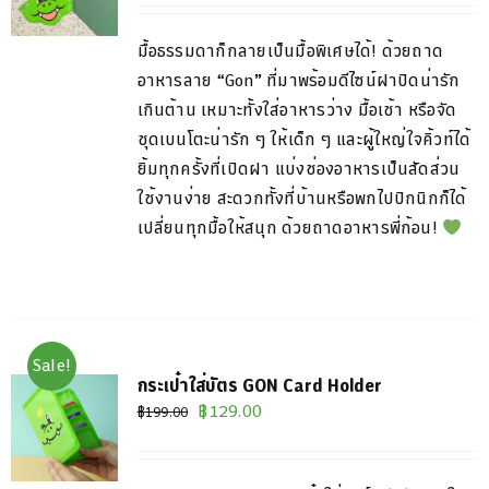
was:
is:
มื้อธรรมดาก็กลายเป็นมื้อพิเศษได้! ด้วยถาด
฿259.00.
฿89.00.
อาหารลาย “Gon” ที่มาพร้อมดีไซน์ฝาปิดน่ารัก
เกินต้าน เหมาะทั้งใส่อาหารว่าง มื้อเช้า หรือจัด
ชุดเบนโตะน่ารัก ๆ ให้เด็ก ๆ และผู้ใหญ่ใจคิ้วท์ได้
ยิ้มทุกครั้งที่เปิดฝา แบ่งช่องอาหารเป็นสัดส่วน
ใช้งานง่าย สะดวกทั้งที่บ้านหรือพกไปปิกนิกก็ได้
เปลี่ยนทุกมื้อให้สนุก ด้วยถาดอาหารพี่ก้อน!
Sale!
กระเป๋าใส่บัตร GON Card Holder
Original
Current
฿
129.00
฿
199.00
price
price
was:
is: