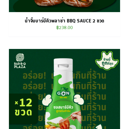
น้ำจิ้มบาร์บีคิวพลาซ่า BBQ SAUCE 2 ขวด
฿
238.00