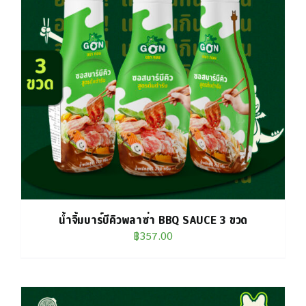
น้ำจิ้มบาร์บีคิวพลาซ่า BBQ SAUCE 3 ขวด
฿
357.00