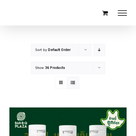
Skip
to
content
Sort by
Default Order
Show
36 Products