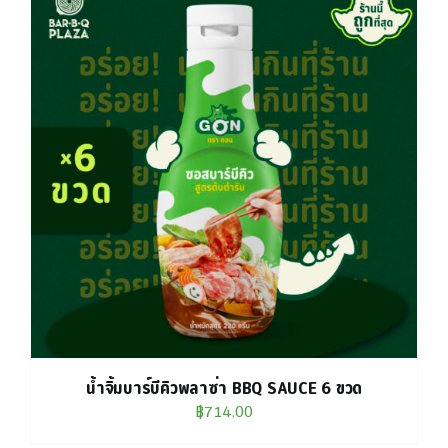
น้ำจิ้มบาร์บีคิวพลาซ่า BBQ SAUCE 6 ขวด
฿
714.00