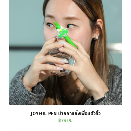
JOYFUL PEN ปากกาแก๊งเพื่อนตัวจิ๋ว
฿
79.00