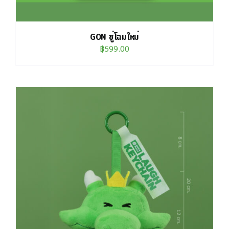
GON ชู่โฉมใหม่
฿
599.00