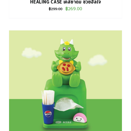
HEALING CASE เคสยาดม ช่วยฮีลใจ
Original
Current
฿
269.00
฿
299.00
price
price
was:
is:
฿299.00.
฿269.00.