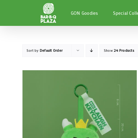
Skip
to
GON Goodies
Special Coll
content
Sort by
Default Order
Show
24 Products
หยิบใส่ตะกร้า
/
DETAILS