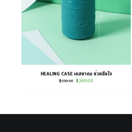
THIS
เลือกรูปแบบ
/
DETAILS
PRODUCT
HAS
MULTIPLE
VARIANTS.
THE
OPTIONS
MAY
HEALING CASE เคสยาดม ช่วยฮีลใจ
BE
Original
Current
฿
269.00
฿
299.00
CHOSEN
price
price
ON
was:
is:
THE
฿299.00.
฿269.00.
PRODUCT
PAGE