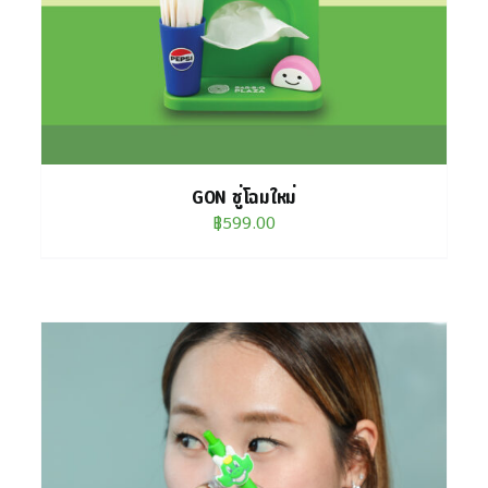
GON ชู่โฉมใหม่
฿
599.00