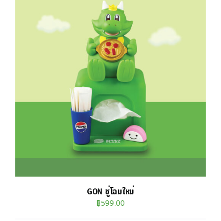
GON ชู่โฉมใหม่
฿
599.00