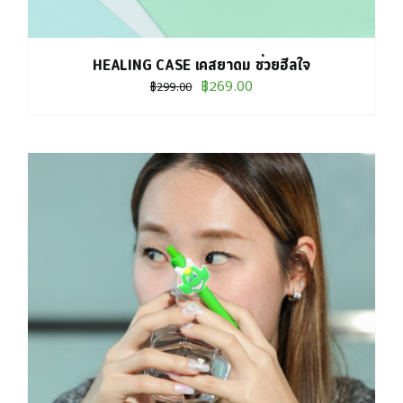
HEALING CASE เคสยาดม ช่วยฮีลใจ
Original
Current
฿
269.00
฿
299.00
price
price
was:
is:
฿299.00.
฿269.00.