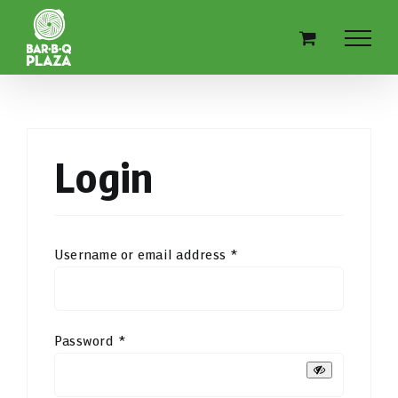
Skip
to
content
Login
Required
Username or email address
*
Required
Password
*