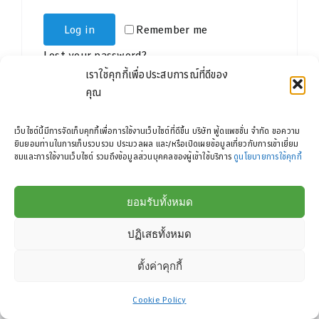
Log in
Remember me
Lost your password?
เราใช้คุกกี้เพื่อประสบการณ์ที่ดีของ
คุณ
เว็บไซต์นี้มีการจัดเก็บคุกกี้เพื่อการใช้งานเว็บไซต์ที่ดีขึ้น บริษัท ฟู้ดแพชชั่น จำกัด ขอความ
ยินยอมท่านในการเก็บรวบรวม ประมวลผล และ/หรือเปิดเผยข้อมูลเกี่ยวกับการเข้าเยี่ยม
ชมและการใช้งานเว็บไซต์ รวมถึงข้อมูลส่วนบุคคลของผู้เข้าใช้บริการ
ดูนโยบายการใช้คุกกี้
Copyright 2025 |
Food Passion Co., Ltd
| All Rights Reserved
ยอมรับทั้งหมด
Facebook
X
Instagram
Pinterest
ปฏิเสธทั้งหมด
ตั้งค่าคุกกี้
Cookie Policy