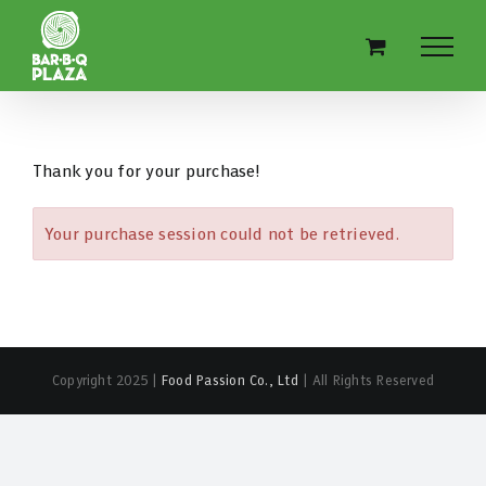
Skip
to
content
Thank you for your purchase!
Your purchase session could not be retrieved.
Copyright 2025 |
Food Passion Co., Ltd
| All Rights Reserved