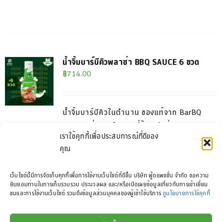
น้ำจิ้มบาร์บีคิวพลาซ่า BBQ SAUCE 6 ขวด
฿
714.00
น้ำจิ้มบาร์บีคิวในตำนาน ของแท้จาก BarBQ
Plaza "อร่อยเหมือนกินที่ร้าน บีบง่ายพกพา
เราใช้คุกกี้เพื่อประสบการณ์ที่ดีของ
สะดวก"
คุณ
อายุสินค้า: 12 เดือน นับจากวันผลิต หลังจาก
เปิดใช้งาน ควรใช้หมดภายใน 7 วันและเก็บในตู้
เว็บไซต์นี้มีการจัดเก็บคุกกี้เพื่อการใช้งานเว็บไซต์ที่ดีขึ้น บริษัท ฟู้ดแพชชั่น จำกัด ขอความ
เย็น
ยินยอมท่านในการเก็บรวบรวม ประมวลผล และ/หรือเปิดเผยข้อมูลเกี่ยวกับการเข้าเยี่ยม
ชมและการใช้งานเว็บไซต์ รวมถึงข้อมูลส่วนบุคคลของผู้เข้าใช้บริการ
ดูนโยบายการใช้คุกกี้