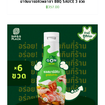
น้ำจิ้มบาร์บีคิวพลาซ่า BBQ SAUCE 3 ขวด
฿
357.00