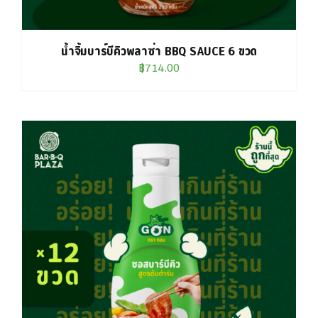
น้ำจิ้มบาร์บีคิวพลาซ่า BBQ SAUCE 6 ขวด
฿
714.00