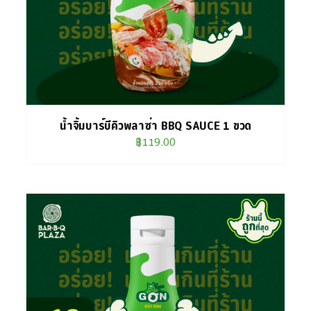
น้ำจิ้มบาร์บีคิวพลาซ่า BBQ SAUCE 1 ขวด
฿
119.00