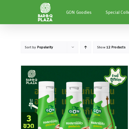
Skip
to
GON Goodies
Special Coll
content
Sort by
Popularity
Show
12 Products
หยิบใส่ตะกร้า
/
DETAILS