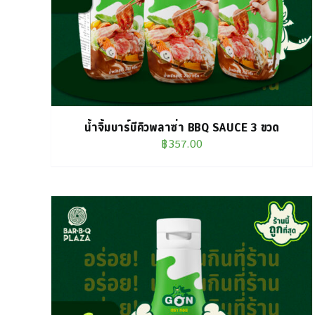
น้ำจิ้มบาร์บีคิวพลาซ่า BBQ SAUCE 3 ขวด
฿
357.00