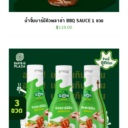
น้ำจิ้มบาร์บีคิวพลาซ่า BBQ SAUCE 1 ขวด
฿
119.00