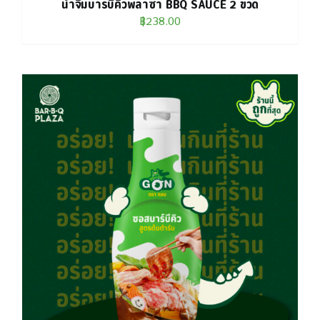
น้ำจิ้มบาร์บีคิวพลาซ่า BBQ SAUCE 2 ขวด
฿
238.00