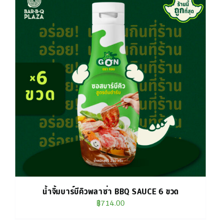
น้ำจิ้มบาร์บีคิวพลาซ่า BBQ SAUCE 6 ขวด
฿
714.00