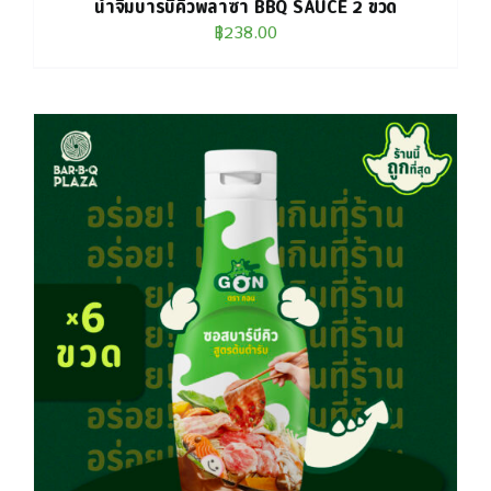
น้ำจิ้มบาร์บีคิวพลาซ่า BBQ SAUCE 2 ขวด
฿
238.00