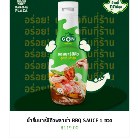
น้ำจิ้มบาร์บีคิวพลาซ่า BBQ SAUCE 1 ขวด
฿
119.00