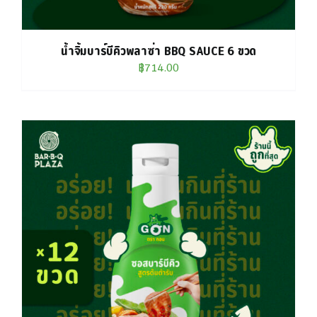
น้ำจิ้มบาร์บีคิวพลาซ่า BBQ SAUCE 6 ขวด
฿
714.00