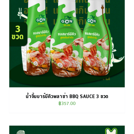
น้ำจิ้มบาร์บีคิวพลาซ่า BBQ SAUCE 3 ขวด
฿
357.00