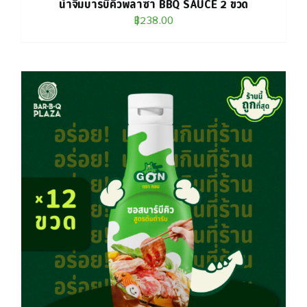
น้ำจิ้มบาร์บีคิวพลาซ่า BBQ SAUCE 2 ขวด
฿
238.00