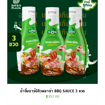
น้ำจิ้มบาร์บีคิวพลาซ่า BBQ SAUCE 3 ขวด
฿
357.00