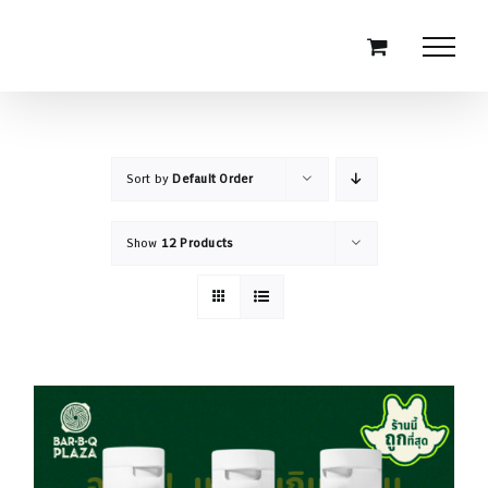
Skip
to
content
Sort by
Default Order
Show
12 Products