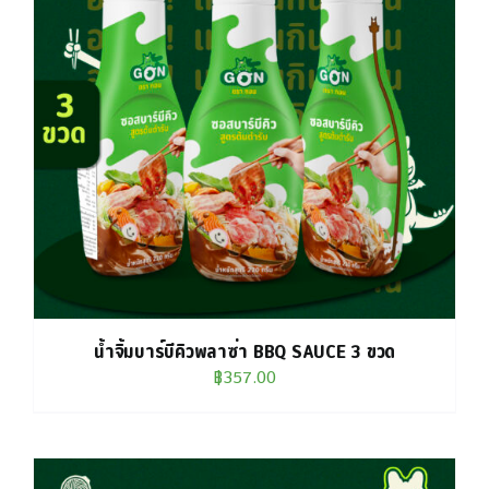
น้ำจิ้มบาร์บีคิวพลาซ่า BBQ SAUCE 3 ขวด
฿
357.00