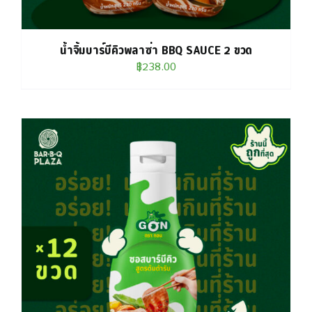
น้ำจิ้มบาร์บีคิวพลาซ่า BBQ SAUCE 2 ขวด
฿
238.00