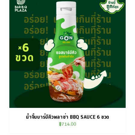
น้ำจิ้มบาร์บีคิวพลาซ่า BBQ SAUCE 6 ขวด
฿
714.00