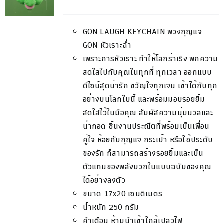
GON LAUGH KEYCHAIN
พวงกุญแจ
GON
หัวเราะฉ่ำ
เพราะการหัวเราะ
ทำให้โลกร่าเริง
พกความ
สดใสไปกับคุณในทุกที่
ทุกเวลา
ออกแบบ
ดีไซน์สุดน่ารัก
ขวัญใจทุกเจน
เข้าได้
กับทุก
อย่างบนโลกใบนี้
และพร้อมมอบรอยยิ้ม
สดใสไว้ในมือคุณ
สัมผัสความนุ่มนวลและ
น่ากอด
ชิ้นงานประณีตที่พร้อม
เป็นเพื่อน
คู่ใจ
ห้อยกับกุญแจ
กระเป๋า
หรือใช้ประดับ
ของรัก
ก็สามารถสร้างรอยยิ้มและเป็น
ตัวแทนของพลังบวกในแบบ
ฉบับของคุณ
ได้อย่างลงตัว
ขนาด
17x20
เซนติเมตร
น้ำหนัก
250
กรัม
คำเตือน
ห้ามนำเข้าใกล้เปลวไฟ