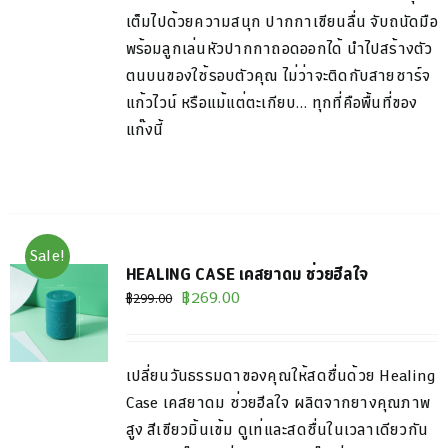
เต็ม
ไปด้วยความสนุก ปากกาเขียนลื่น จับถนัดมือ
NS
พร้อมลูกเล่นหัวปากกาถอด
ออกได้ นำไปสร้างตัว
ตนบนของใช้รอบตัวคุณ ไม่ว่าจะติดกับสายชาร์จ
แก้ว
ไวน์ หรือแม้แต่ตะเกียบ… ทุกที่คือพื้นที่ของ
N
แก๊งนี้
CT
Sale!
HEALING CASE เคสยาดม ช่วยฮีลใจ
Original
Current
฿
269.00
฿
299.00
price
price
was:
is:
เปลี่ยนวันธรรมดาของคุณให้สดชื่นด้วย
Healing
฿299.00.
฿269.00.
Case
เค
ส
ยาดม
ช่วย
ฮีล
ใจ
ผลิตจากยางคุณภาพ
สูง สีเขียว
มิ้น
เข้ม ดูเท่และสดชื่นในเวลาเดียวกัน