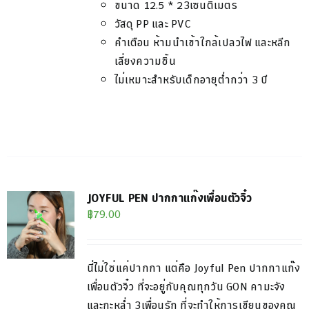
ขนาด
12.5 * 23
เซนติเมตร
วัสดุ PP และ PVC​
คำเตือน
ห้ามนำเข้าใกล้เปลวไฟ และหลีก
เลี่ยงความชิ้น
ไม่เหมาะสำหรับเด็กอายุต่ำกว่า 3 ปี
JOYFUL PEN ปากกาแก๊งเพื่อนตัวจิ๋ว
฿
79.00
CT
นี่ไม่ใช่แค่ปากกา แต่คือ
Joyful Pen
ปากกาแก๊ง
PLE
เพื่อน
ตัวจิ๋ว
ที่จะอยู่กับคุณ
ทุกวัน
GON
คามะจัง
TS.
และกะหล่ำ
3
เพื่อนรัก ที่จะทำให้การเขียนของคุณ