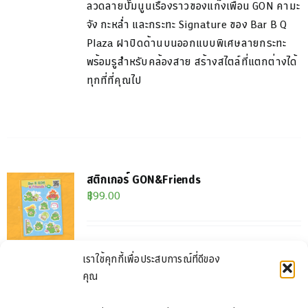
ลวดลายปั๊ม
นูนเรื่องราวของแก๊งเพื่อน
GON
คามะ
จัง กะหล่ำ และกระทะ
Signature
ของ
Bar B Q
Plaza
ฝาปิดด้านบนออกแบบพิเศษลายกระทะ
พร้อมรูสำหรับคล้อง
สาย สร้างสไตล์ที่แตกต่างได้
ทุกที่ที่คุณไป
สติกเกอร์ GON&Friends
฿
99.00
สติกเกอร์ GON&Friends ดีไซน์สุดคิ้วท์ แปะตรง
เราใช้คุกกี้เพื่อประสบการณ์ที่ดีของ
ไหนก็สดใส จะโน้ตบุ๊ก โทรศัพท์ หรือของใช้ชิ้น
คุณ
โปรด ก็พร้อมเติมความสุขเล็ก ๆ ให้ทุกวันของ
คุณ ⦁ ขนาด A5