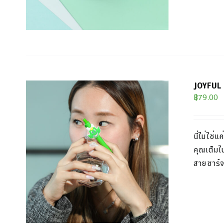
JOYFUL P
฿
79.00
นี่ไม่ใช่
คุณเต็ม
ไ
สายชาร์จ