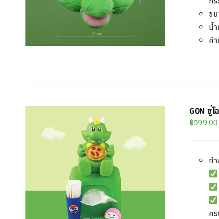
กระ
ขน
น้ำ
คำ
GON ชู่โ
฿
599.00
ทำ
ครบ