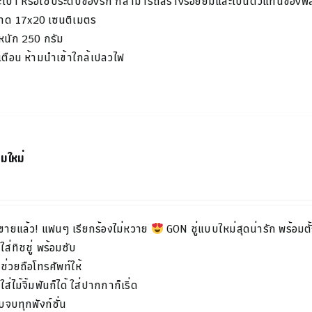
เป๋า
หรือใช้ประดับของรัก
ก็สามารถสร้างรอยยิ้มและเป็นตัวแทนของ
าด
17x20
เซนติเมตร
หนัก
250
กรัม
เตือน
ห้ามนำเข้าใกล้เปลวไฟ
ฉมใหม่
ขายแล้ว! แฟนๆ เรียกร้องไม่หวาย
GON ชู่แบบใหม่สุดน่ารัก พร้อมตั้ง
ใส่ทิชชู่ พร้อมซับ
ช่วยถือโทรศัพท์ให้
ใส่ไม้จิ้มฟันก็ได้ ใส่ปากกาก็เริ่ด
จบทุกฟังก์ชั่น