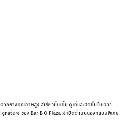
ตจากยางคุณภาพสูง สีเขียว
มิ้น
เข้ม ดูเท่และสดชื่นในเวลา
Signature
ของ
Bar B Q Plaza
ฝาปิดด้านบนออกแบบพิเศษ