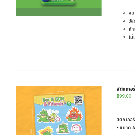
ขน
วัส
คำ
ไม่
สติกเกอ
฿
99.00
สติกเกอร์
⦁ ขนาด 