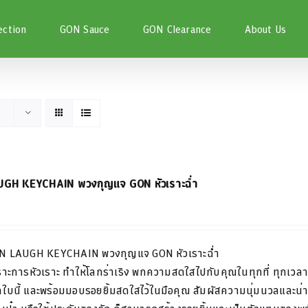
ection
GON Sauce
GON Clearance
About Us
GH KEYCHAIN พวงกุญแจ GON หัวเราะฉ่ำ
N LAUGH KEYCHAIN
พวงกุญแจ
GON
หัวเราะฉ่ำ
ราะการหัวเราะ
ทำให้โลกร่าเริง
พกความสดใสไปกับคุณในทุกที่
ทุกเวล
ใบนี้
และพร้อมมอบรอยยิ้มสดใสไว้ในมือคุณ
สัมผัสความนุ่มนวลและน่