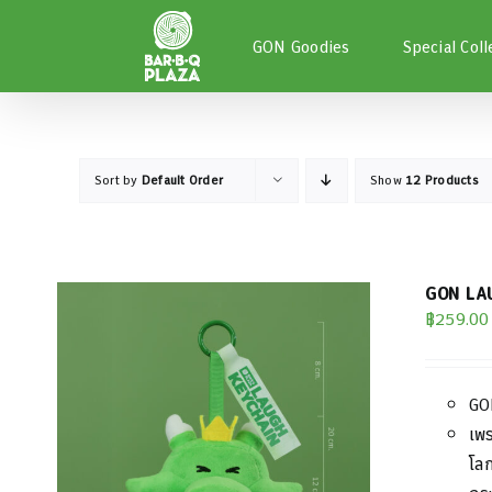
Skip
to
GON Goodies
Special Coll
content
Sort by
Default Order
Show
12 Products
GON LAU
฿
259.00
GO
เพ
โลก