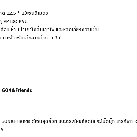
าด
12.5 * 23
เซนติเมตร
ดุ PP และ PVC​
เตือน
ห้ามนำเข้าใกล้เปลวไฟ และหลีกเลี่ยงความชิ้น
เหมาะสำหรับเด็กอายุต่ำกว่า 3 ปี
ร์ GON&Friends
 GON&Friends ดีไซน์สุดคิ้วท์ แปะตรงไหนก็สดใส จะโน้ตบุ๊ก โทรศัพท์ 
A5