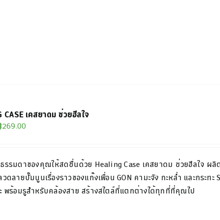
 CASE เคสยาดม ช่วยฮีลใจ
Original
Current
฿
269.00
price
price
was:
is:
ันธรรมดาของคุณให้สดชื่นด้วย
Healing Case
เค
ส
ยาดม
ช่วย
ฮีล
ใจ
ผลิ
฿299.00.
฿269.00.
 ลวดลายปั๊ม
นูนเรื่องราวของแก๊งเพื่อน
GON
คามะจัง กะหล่ำ และกระทะ
 พร้อมรูสำหรับคล้อง
สาย สร้างสไตล์ที่แตกต่างได้ทุกที่ที่คุณไป