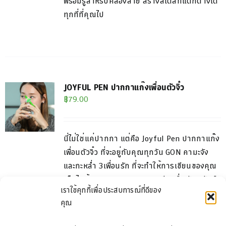
พร้อมรูสำหรับคล้อง
สาย สร้างสไตล์ที่แตกต่างได้
ทุกที่ที่คุณไป
JOYFUL PEN ปากกาแก๊งเพื่อนตัวจิ๋ว
฿
79.00
CT
นี่ไม่ใช่แค่ปากกา แต่คือ
Joyful Pen
ปากกาแก๊ง
PLE
เพื่อน
ตัวจิ๋ว
ที่จะอยู่กับคุณ
ทุกวัน
GON
คามะจัง
TS.
และกะหล่ำ
3
เพื่อนรัก ที่จะทำให้การเขียนของคุณ
เต็ม
ไปด้วยความสนุก ปากกาเขียนลื่น จับถนัดมือ
NS
เราใช้คุกกี้เพื่อประสบการณ์ที่ดีของ
พร้อมลูกเล่นหัวปากกาถอด
ออกได้ นำไปสร้างตัว
คุณ
ตนบนของใช้รอบตัวคุณ ไม่ว่าจะติดกับสายชาร์จ
แก้ว
ไวน์ หรือแม้แต่ตะเกียบ… ทุกที่คือพื้นที่ของ