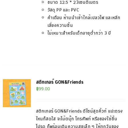
ขนาด
12.5 * 23
เซนติเมตร
วัสดุ PP และ PVC​
คำเตือน
ห้ามนำเข้าใกล้เปลวไฟ และหลีก
เลี่ยงความชิ้น
ไม่เหมาะสำหรับเด็กอายุต่ำกว่า 3 ปี
สติกเกอร์ GON&Friends
฿
99.00
สติกเกอร์ GON&Friends ดีไซน์สุดคิ้วท์ แปะตรง
ไหนก็สดใส จะโน้ตบุ๊ก โทรศัพท์ หรือของใช้ชิ้น
โปรด ก็พร้อมเติมความสุขเล็ก ๆ ให้ทุกวันของ