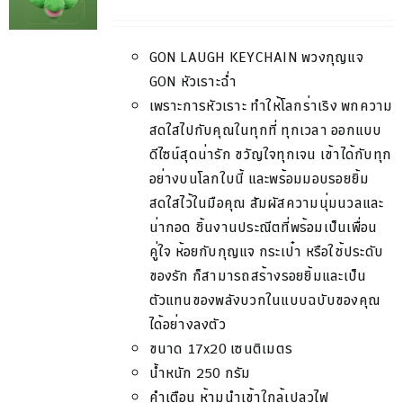
GON LAUGH KEYCHAIN
พวงกุญแจ
GON
หัวเราะฉ่ำ
เพราะการหัวเราะ
ทำให้โลกร่าเริง
พกความ
สดใสไปกับคุณในทุกที่
ทุกเวลา
ออกแบบ
ดีไซน์สุดน่ารัก
ขวัญใจทุกเจน
เข้าได้
กับทุก
อย่างบนโลกใบนี้
และพร้อมมอบรอยยิ้ม
สดใสไว้ในมือคุณ
สัมผัสความนุ่มนวลและ
น่ากอด
ชิ้นงานประณีตที่พร้อม
เป็นเพื่อน
คู่ใจ
ห้อยกับกุญแจ
กระเป๋า
หรือใช้ประดับ
ของรัก
ก็สามารถสร้างรอยยิ้มและเป็น
ตัวแทนของพลังบวกในแบบ
ฉบับของคุณ
ได้อย่างลงตัว
ขนาด
17x20
เซนติเมตร
น้ำหนัก
250
กรัม
คำเตือน
ห้ามนำเข้าใกล้เปลวไฟ