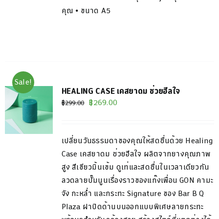
คุณ ⦁ ขนาด A5
Sale!
HEALING CASE เคสยาดม ช่วยฮีลใจ
Original
Current
฿
269.00
฿
299.00
price
price
was:
is:
เปลี่ยนวันธรรมดาของคุณให้สดชื่นด้วย
Healing
฿299.00.
฿269.00.
Case
เค
ส
ยาดม
ช่วย
ฮีล
ใจ
ผลิตจากยางคุณภาพ
สูง สีเขียว
มิ้น
เข้ม ดูเท่และสดชื่นในเวลาเดียวกัน
ลวดลายปั๊ม
นูนเรื่องราวของแก๊งเพื่อน
GON
คามะ
จัง กะหล่ำ และกระทะ
Signature
ของ
Bar B Q
Plaza
ฝาปิดด้านบนออกแบบพิเศษลายกระทะ