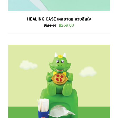
HEALING CASE เคสยาดม ช่วยฮีลใจ
Original
Current
฿
269.00
฿
299.00
price
price
was:
is:
฿299.00.
฿269.00.