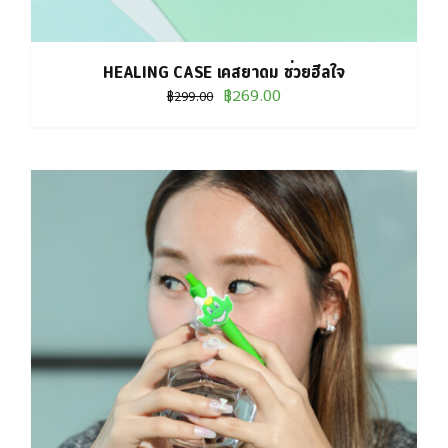
HEALING CASE เคสยาดม ช่วยฮีลใจ
Original
Current
฿
269.00
฿
299.00
price
price
was:
is:
฿299.00.
฿269.00.