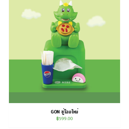
GON ชู่โฉมใหม่
฿
599.00