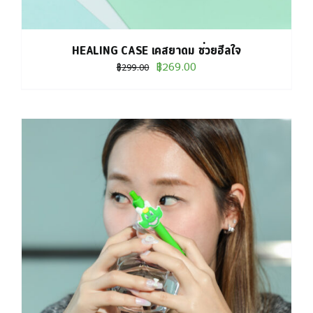
HEALING CASE เคสยาดม ช่วยฮีลใจ
Original
Current
฿
269.00
฿
299.00
price
price
was:
is:
฿299.00.
฿269.00.