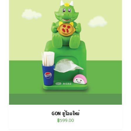
GON ชู่โฉมใหม่
฿
599.00