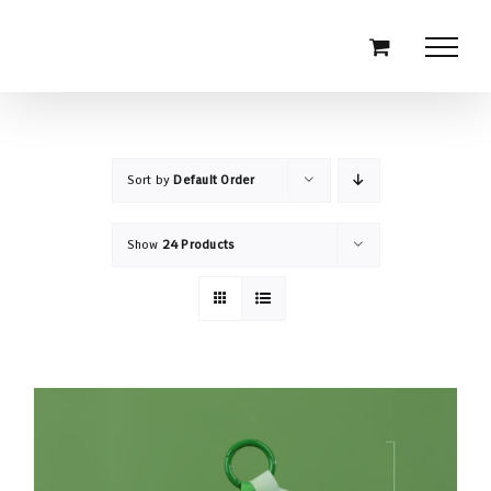
Skip
to
content
Sort by
Default Order
Show
24 Products