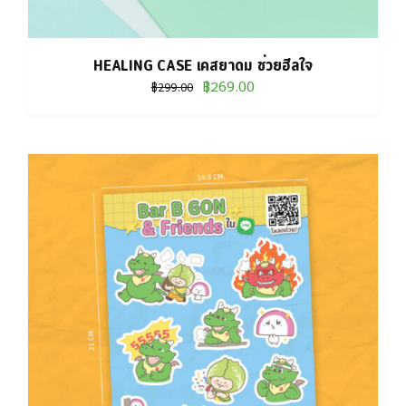
HEALING CASE เคสยาดม ช่วยฮีลใจ
Original
Current
฿
269.00
฿
299.00
price
price
was:
is:
฿299.00.
฿269.00.