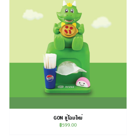
GON ชู่โฉมใหม่
฿
599.00