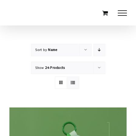
Skip
to
content
Sort by
Name
Show
24 Products