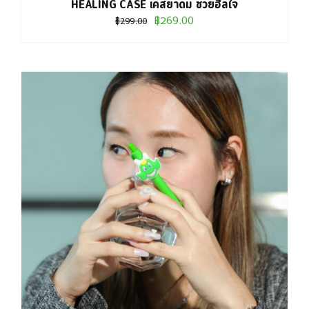
HEALING CASE เคสยาดม ช่วยฮีลใจ
Original
Current
฿
269.00
฿
299.00
price
price
was:
is:
฿299.00.
฿269.00.