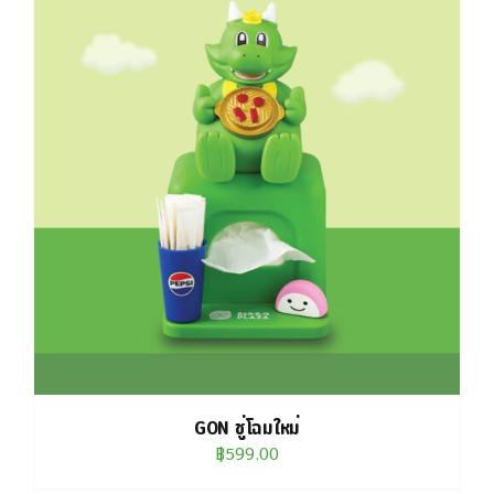
GON ชู่โฉมใหม่
฿
599.00