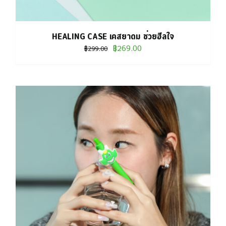
HEALING CASE เคสยาดม ช่วยฮีลใจ
Original
Current
฿
269.00
฿
299.00
price
price
was:
is:
฿299.00.
฿269.00.