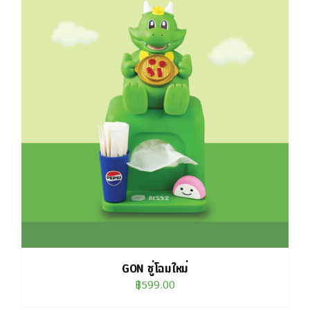
GON ชู่โฉมใหม่
฿
599.00