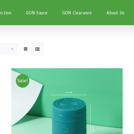
ection
GON Sauce
GON Clearance
About Us
Sale!
THIS
เลือกรูปแบบ
/
DETAILS
PRODUCT