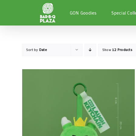
Skip
to
GON Goodies
Special Coll
content
Sort by
Date
Show
12 Products
หยิบใส่ตะกร้า
/
DETAILS