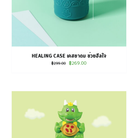
HAS
MULTIPLE
VARIANTS.
THE
OPTIONS
MAY
HEALING CASE เคสยาดม ช่วยฮีลใจ
BE
Original
Current
฿
269.00
฿
299.00
CHOSEN
price
price
ON
was:
is:
THE
฿299.00.
฿269.00.
PRODUCT
PAGE