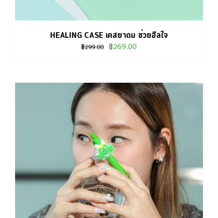
HEALING CASE เคสยาดม ช่วยฮีลใจ
Original
Current
฿
269.00
฿
299.00
price
price
was:
is:
฿299.00.
฿269.00.