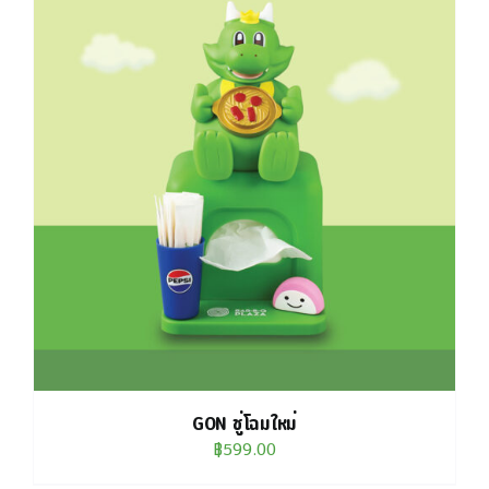
GON ชู่โฉมใหม่
฿
599.00