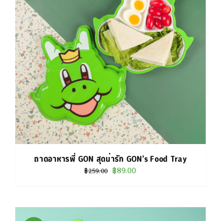
ถาดอาหารพี่ GON สุดน่ารัก GON’s Food Tray
Original
Current
฿
89.00
฿
259.00
price
price
was:
is:
฿259.00.
฿89.00.