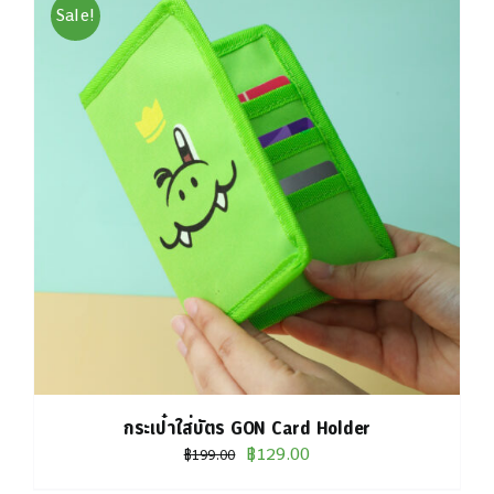
Sale!
กระเป๋าใส่บัตร GON Card Holder
Original
Current
฿
129.00
฿
199.00
price
price