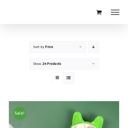
Skip
to
content
Sort by
Price
Show
24 Products
Sale!