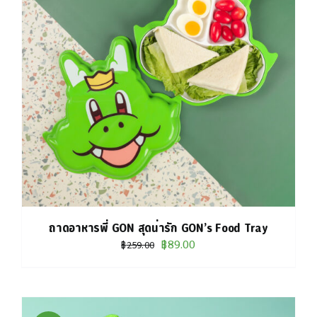
ถาดอาหารพี่ GON สุดน่ารัก GON’s Food Tray
Original
Current
฿
89.00
฿
259.00
price
price
was:
is:
฿259.00.
฿89.00.