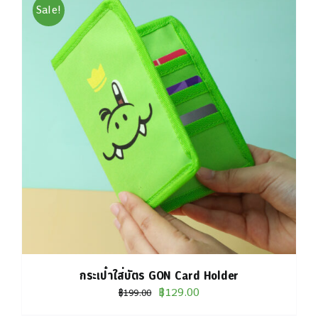
Sale!
กระเป๋าใส่บัตร GON Card Holder
Original
Current
฿
129.00
฿
199.00
price
price