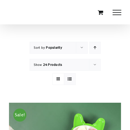
Skip
to
content
Sort by
Popularity
Show
24 Products
Sale!