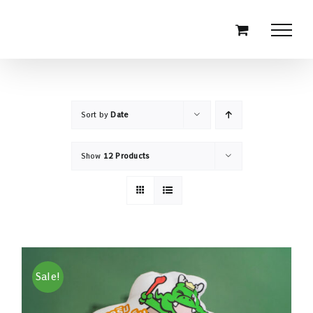
Skip
to
content
Sort by
Date
Show
12 Products
Sale!