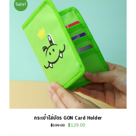
Sale!
กระเป๋าใส่บัตร GON Card Holder
Original
Current
฿
129.00
฿
199.00
price
price