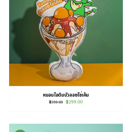
หมอนไอติมบัวลอยไข่เค็ม
Original
Current
฿
299.00
฿
359.00
price
price
was:
is:
฿359.00.
฿299.00.