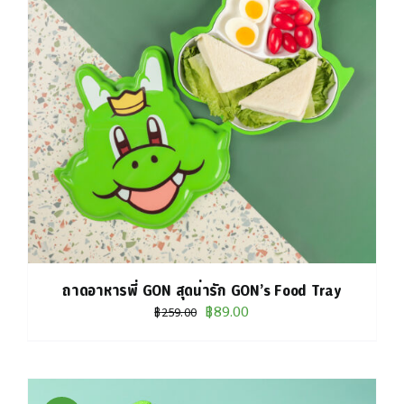
ถาดอาหารพี่ GON สุดน่ารัก GON’s Food Tray
Original
Current
฿
89.00
฿
259.00
price
price
was:
is:
฿259.00.
฿89.00.