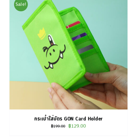
Sale!
กระเป๋าใส่บัตร GON Card Holder
Original
Current
฿
129.00
฿
199.00
price
price