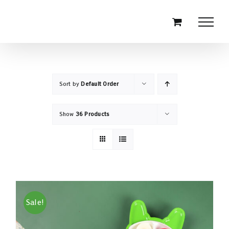
Skip
to
content
Sort by
Default Order
Show
36 Products
Sale!